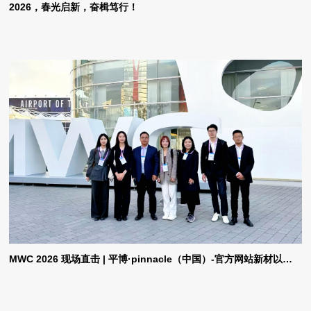
2026，春光启新，奋楫笃行！
MWC 2026 现场直击 | 平博·pinnacle（中国）-官方网站新材以创
新材料赋能智联通信新未来！